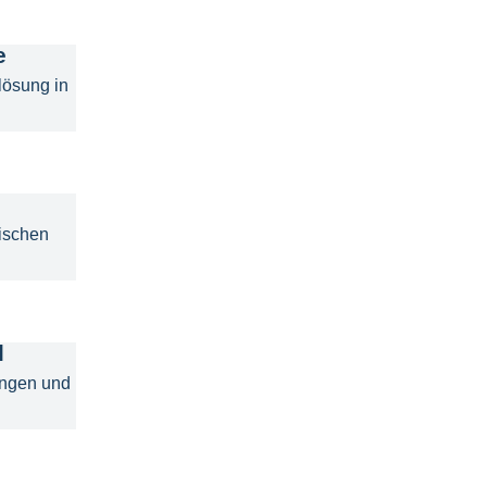
e
lösung in
ischen
l
ungen und