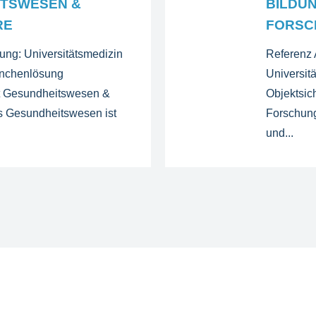
TSWESEN &
BILDUN
RE
FORSC
ung: Universitätsmedizin
Referenz 
nchenlösung
Universit
it Gesundheitswesen &
Objektsic
 Gesundheitswesen ist
Forschun
und...