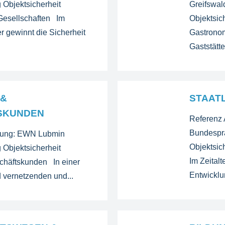
Objektsicherheit
Greifswa
esellschaften Im
Objektsic
ter gewinnt die Sicherheit
Gastrono
Gaststätte
 &
STAATL
SKUNDEN
Referenz 
Bundespr
ldung: EWN Lubmin
Objektsich
Objektsicherheit
Im Zeitalt
schäftskunden In einer
Entwicklun
 vernetzenden und...