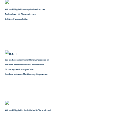
Wir sind Mitglied im europäischen Interkey
Fachverband für Sicherheits- und
Schlüsselfachgeschäfte.
Wir sind aufgenommener Handwerksbetrieb im
aktuellen Errichternachweis "Mechanische
Sicherungseinrichtungen" des
Landeskriminalamt Mecklenburg-Vorpommern.
Wir sind Mitglied in der Initiative K-Einbruch und